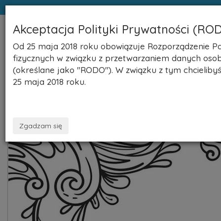
Akceptacja Polityki Prywatności (RO
NaszeNekrologi.pl
Toggle
Od 25 maja 2018 roku obowiązuje Rozporządzenie Par
naviga
fizycznych w związku z przetwarzaniem danych oso
(określane jako "RODO"). W związku z tym chcielib
25 maja 2018 roku.
Zgadzam się