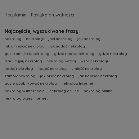
Regulamin
Polityka prywatności
Najczęściej wyszukiwane frazy:
nekrolog
nekrologi
jaki nekrolog
jak nekrolog
jak umieścić nekrolog
jak nadać nekrolog
gdzie umieścić nekrolog
gdzie nadać nekrolog
gdzie nekrolog
tradycyjny nekrolog
nekrologi wzory
wzór nekrologu
nadaj nekrolog
nadać nekrolog
umieść nekrolog
zamów nekrolog
jak pisać nekrolog
jak napisać nekrolog
gdzie opublikować nekrolog
nekrolog Internet
nekrolog w Internecie
nekrolog on line
nekrolog online
nekrolog przez internet