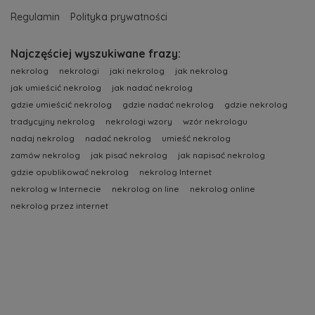
Regulamin
Polityka prywatności
Najczęściej wyszukiwane frazy:
nekrolog
nekrologi
jaki nekrolog
jak nekrolog
jak umieścić nekrolog
jak nadać nekrolog
gdzie umieścić nekrolog
gdzie nadać nekrolog
gdzie nekrolog
tradycyjny nekrolog
nekrologi wzory
wzór nekrologu
nadaj nekrolog
nadać nekrolog
umieść nekrolog
zamów nekrolog
jak pisać nekrolog
jak napisać nekrolog
gdzie opublikować nekrolog
nekrolog Internet
nekrolog w Internecie
nekrolog on line
nekrolog online
nekrolog przez internet