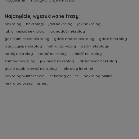
Regulamin
Polityka prywatności
Najczęściej wyszukiwane frazy:
nekrolog
nekrologi
jaki nekrolog
jak nekrolog
jak umieścić nekrolog
jak nadać nekrolog
gdzie umieścić nekrolog
gdzie nadać nekrolog
gdzie nekrolog
tradycyjny nekrolog
nekrologi wzory
wzór nekrologu
nadaj nekrolog
nadać nekrolog
umieść nekrolog
zamów nekrolog
jak pisać nekrolog
jak napisać nekrolog
gdzie opublikować nekrolog
nekrolog Internet
nekrolog w Internecie
nekrolog on line
nekrolog online
nekrolog przez internet