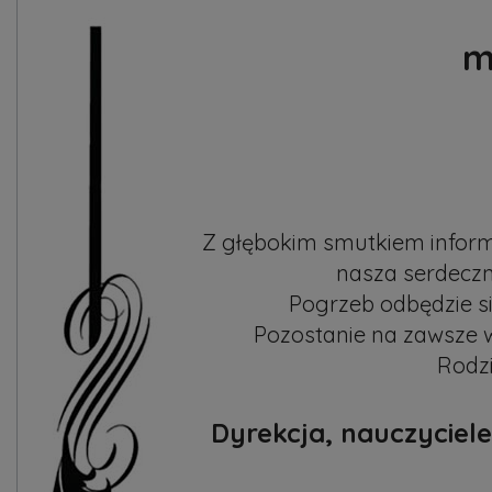
m
Z głębokim smutkiem informu
nasza serdeczn
Pogrzeb odbędzie się
Pozostanie na zawsze w 
Dyrekcja, nauczyciele,