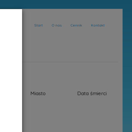
Start
O nas
Cennik
Kontakt
at
Miasto
Data śmierci