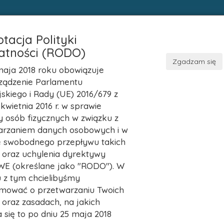
tacja Polityki
atności (RODO)
Zgadzam się
maja 2018 roku obowiązuje
ządzenie Parlamentu
skiego i Rady (UE) 2016/679 z
Ostatni Tydzień
Ostatni Miesiąc
Ostatni Rok
 kwietnia 2016 r. w sprawie
 osób fizycznych w związku z
 z 0
arzaniem danych osobowych i w
e swobodnego przepływu takich
 oraz uchylenia dyrektywy
wisko
Żył/a l
WE (określane jako "RODO"). W
 z tym chcielibyśmy
 z 0
rmować o przetwarzaniu Twoich
oraz zasadach, na jakich
się to po dniu 25 maja 2018