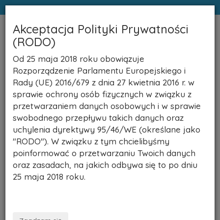
Akceptacja Polityki Prywatności
(RODO)
NaszeNekrologi.pl
Toggle
naviga
Od 25 maja 2018 roku obowiązuje
Rozporządzenie Parlamentu Europejskiego i
Rady (UE) 2016/679 z dnia 27 kwietnia 2016 r. w
sprawie ochrony osób fizycznych w związku z
Wyszukiwanie
przetwarzaniem danych osobowych i w sprawie
swobodnego przepływu takich danych oraz
Imie
uchylenia dyrektywy 95/46/WE (określane jako
"RODO"). W związku z tym chcielibyśmy
poinformować o przetwarzaniu Twoich danych
Nazwisko
oraz zasadach, na jakich odbywa się to po dniu
25 maja 2018 roku.
Rodowe