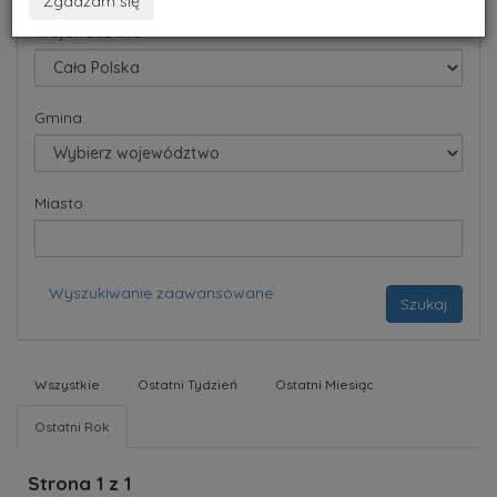
Zgadzam się
Województwo
Gmina
Miasto
Wyszukiwanie zaawansowane
Szukaj
Wszystkie
Ostatni Tydzień
Ostatni Miesiąc
Ostatni Rok
Strona 1 z 1